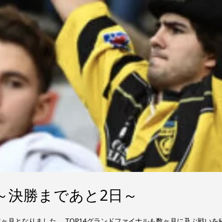
３～決勝まであと2日～
数ヶ月となりました。 TOP14グランドファイナルも数ヶ月に及ぶ戦い